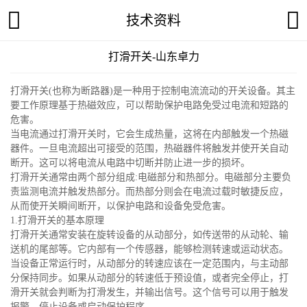
技术资料
打滑开关-山东卓力
打滑开关(也称为断路器)是一种用于控制电流流动的开关设备。其主
要工作原理基于热磁效应，可以帮助保护电路免受过电流和短路的
危害。
当电流通过打滑开关时，它会生成热量，这将在内部触发一个热磁
器件。一旦电流超出可接受的范围，热磁器件将触发并使开关自动
断开。这可以将电流从电路中切断并防止进一步的损坏。
打滑开关通常由两个部分组成:电磁部分和热部分。电磁部分主要负
责监测电流并触发热部分。而热部分则会在电流过载时敏捷反应，
从而使开关瞬间断开，以保护电路和设备免受危害。
1.打滑开关的基本原理
打滑开关通常安装在旋转设备的从动部分，如传送带的从动轮、输
送机的尾部等。它内部有一个传感器，能够检测转速或运动状态。
当设备正常运行时，从动部分的转速应该在一定范围内，与主动部
分保持同步。如果从动部分的转速低于预设值，或者完全停止，打
滑开关就会判断为打滑发生，并输出信号。这个信号可以用于触发
报警、停止设备或启动保护程序。