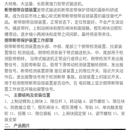
大倾角、大运量、长距离强力型带式输送机。
断带倒带自锁装置
是带式输送机断带皮带保护领域的最新科研成
果。成为目前市场上偏心轮式断带断带倒带自锁装置的最佳替代产
品。 断带倒带自锁装置，正常状态下，定位性能好，不会产生误动
作。捕皮带时，上制动闸块和楔形闸块和面接触，楔形闸块沿楔形
槽滑动，逐步缩小两闸块和皮带之间间距，最终将皮带夹住。
倒带断带保护装置工作原理
倒带断带检测装置由头部、中部、尾部三个倒带检测装置、拉紧装
置限位 检测组成。倒带检测安装于带式输送机头、中、尾部用于检
测胶带倒转， 当带式输送机正常运行或停止时，倒带检测不发出报
警信号，当胶带断裂 后，胶带下滑带动检测装置触轮倒转，发出报
警信号。断带检测装置原理 是拉紧装置上的限位开关、接近开关动
作后，发出报警信号用于检测断带 事故。自锁装置上的接近开关，
用于检测倒带断带自锁装置是否动作。在 电控箱上显示倒带断带装
置工作状态并输出报警信号。
一、 主要结构及安装位置
1、上制动臂和上闸块 2、限位杆 3、转动轴 4、调节螺栓 5、限位块
6、防跑偏立辊 7、楔形闸块 8、楔形滑槽 9、导轨 10、单向触发辊
轮 11、扭簧 12、限位钢板 13、上闸块固定架 14、调节螺栓 15、安
装支架
二、 产品图片