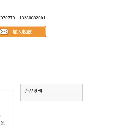
7970778 13280082001
产品系列
。
直线