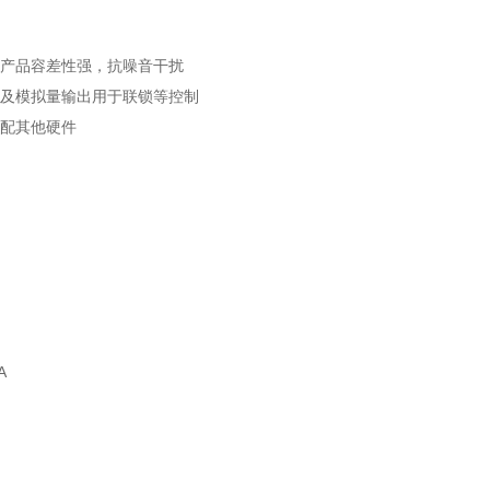
，产品容差性强，抗噪音干扰
字及模拟量输出用于联锁等控制
需自配其他硬件
A