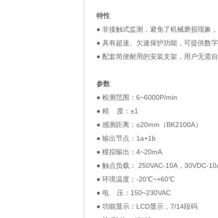
特性
● 非接触式监测，避免了机械磨损现象
● 具有超速、欠速保护功能，可提供数
● 配套简便耐用的安装支架，用户无
参数
● 检测范围：6~6000P/min
● 精 度：±1
● 感测距离：≤20mm（BK2100A）
● 输出节点：1a+1b
● 模拟输出：4~20mA
● 触点负载： 250VAC-10A，30VDC-10
● 环境温度：-20℃~+60℃
● 电 压：150~230VAC
● 功能显示：LCD显示，7/14段码